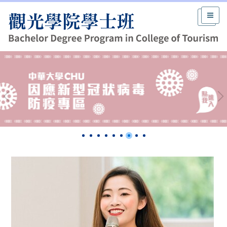
跳
到
主
要
內
容
區