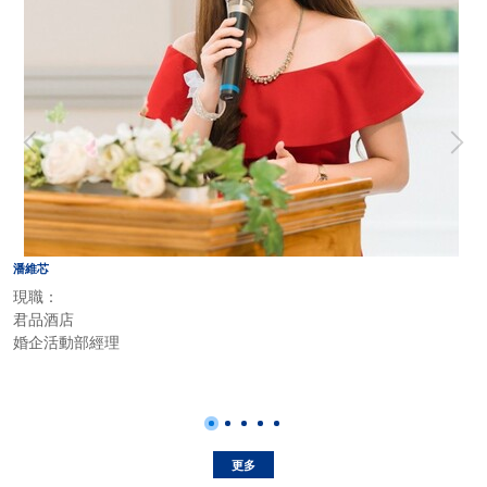
潘維芯
現職：
君品酒店
婚企活動部經理
榮譽事蹟 Honors
101級觀光與會展學系系學會會長
102.103 國際城市行銷競賽獎
畢業典禮司儀
更多
畢業成果展司儀